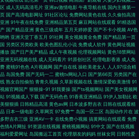
区
成人无码高清毛片
亚洲av激情电影
午夜导航在线
国内主播第一
亚洲国产黄色网 97黃色网 国产会所技师高跟 一级蜜桃视频网址 91少妇福利
页
国产高清电影网址
91社区论坛
免费网站黄色在线
久久偷拍高清
亚洲
91午夜在线免费
亚洲精品第五页
麻豆网站在线观看
91精选国
国产岳母理论9 日韩一页综合区 91破处免费 成人天堂网 久草国产福利视频
产
国产精品亚洲
黄色三级成年
五月天婷婷爱
国产不卡小视频
AV色
哟哟
亚洲天堂丁香五月
91社网
美女视频黄全免费
国产精品第一页
日韩色情AV导航 综合久久精品在线 av小电影导航 国产视频网站 欧美成人一
国
另类区另类欧美
欧美色图乱伦小说
免费成人软件
黄色网址视频
播放
国产日产美产精品
成人午夜视频
伦理视频网站
黄色18禁网站
线 亚洲黄色中文网址 超碰91青娱乐吧 黄色91香蕉 日本女同中文字幕 影视先
亚洲无码视频在线
成人无码看片
91原创社区
伦理电影香港
成人免
费
蜜桃91色色
A片视频网
国产自在线
操欧美老女人
人人97综合精
锋操 www婷婷com 韩国美女青草 变态另类33 欧美第一页专区 午夜久草资
品
岛国免费
国产无码一二
蜜桃tv网站入口
国产第66页
另类国产在
线
熟女自拍偷拍
青青久视频
久草新视频在线
激情深爱欧美激情
91
源站
视频官网国产
狠狠操-91
91我要操
国产ts视频网站
国产美女视频网
站
91视频成人下载
国产无码色色
91香蕉亚洲精品
91伊人加勒比
欧
美狠狠插
日韩精品高清
黄色av网
日本波多野吉衣
日韩在线观看精
品
日本一级电影
久草网页
97免费艹
岛国一区二区
岛国动作片在
波
多野吉衣三级
亚洲AV一卡
在线免费小视频
搞黄网站在线观看
免费
色情A片网扯
91资源在线视频
蜜桃视频网站
91中文
国产在线视频
福利爱爱网址
岛国搬运工首页
伦理朋友的妈妈
丝袜女同
日韩性爱