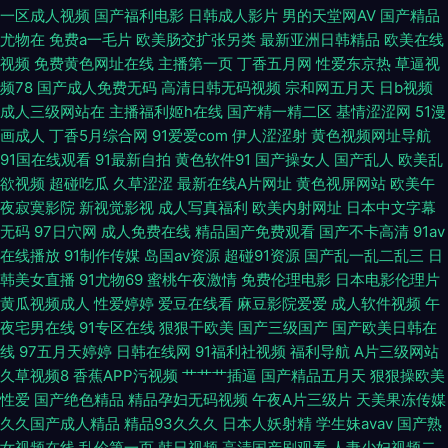
一区成人视频
国产福利电影
日韩成人影片
男的天堂网AV
国产精品
艹比视频 天堂资源网欧美色 91露出 超碰人人色 久久爱911 青青影院学生妹
尤物在
免费a一毛片
欧美肠交扩张另类
最新亚洲日韩精品
欧美在线
视频
免费黄色网址在线
主播第一页
丁香五月网
性爱东京热
草逼视
网址导航免费看片 91免费看视频 波多野洁衣 狠狠干快播 欧美激情网站 深夜
频78
国产成人免费无码
高清日韩无码视频
宗和网五月天
日b视频
成人三级网站在
主播福利姬h在线
国产精一精二区
基情涩涩网
51漫
福利导航链接 91成人在线 变态91网站 国产精品偷综合 玖玖大香蕉老司机 日
画成人
丁香5月综合网
91爱爱com
伊人涩涩射
黄色视频网址导航
91国在线观看
91最新自拍
黄色软件91
国产操女人
国产乱人
欧美乱
韩啊v网址 91超碰天堂 国产tv六区 女人天堂网 深夜福利传媒精品 伊人久久
欲视频
超碰吃瓜
久草涩涩
最新在线A片网址
黄色视屏网站
欧美午
夜寂寞影院
新视觉影视
成人写真福利
欧美内射网址
日本中文字幕
精品 av亚洲东方 国产传媒A片 久久肏屄视频 人人超逼逼 午夜草逼 91诱惑
无码
97日穴网
成人免费在线
精品国产免费观看
国产不卡高清
91av
在线播放
91制作传媒
岛国av资源
超碰91资源
国产乱一乱二乱三
日
国产另类在线观看 欧美成人性 无码日本五区 91国产黑丝足交 超碰91青娱乐
韩美女直播
91尤物69
蜜桃午夜激情
免费伦理电影
日本电影伦理片
黄瓜视频成人
性爱婷婷
爱豆在线看
麻豆影院爱爱
成人软件视频
午
吧 国产午夜诱惑 麻豆传媒陈可心 日韩在线精品色色 伊人网成人 超碰在线91
夜宅男在线
91专区在线
狠狠干欧美
国产三级国产
国产欧美日韩在
线
97五月天婷婷
日韩在线网
91福利社视频
福利导航
A片三级网站
站 九九久久香蕉草 日韩小电影院1区 在线不卡久热涩 avtt久久天堂 国产精品
久草视频8
香蕉APP污视频
艹艹艹插逼
国产精品五月天
狠狠操欧美
性爱
国产绝色精品
精品孕妇无码视频
午夜A片三级片
天美果冻传媒
多乙 欧美久草在线 五月花AAA 91视频资源站 国产在线观看亚毛 青娱乐超碰
久久国产成人精品
精品93久久久
日本人妖射精
学生妹avav
国产熟
女视频在线
乱伦第一页
韩日视频
高清国产剧观看
人妻少妇视频二