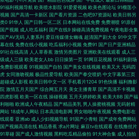
色网 欧美色色欧美 日本欧美视频 亚洲淫色网站 91微拍福利视频 www久热
91福利视频导航
欧美喷水影院
91爱爱视频
欧美色图论坛
91榴莲小
视频
国产高清一卡新区
国产看片资源
二色吧97资源站
欧美日韩另
超碰在线超碰 国产剧情三区 狼友av影院 欧美足交视频 探花AV网 先锋影音
类0
91华人
国产日韩一区二区
日本网站在线免费
免费潮喷
91原创
国产视频
成人吃瓜福利
国产在线9
操碰高清免费视频
午夜电影全集
熟女 在线观看色 99人人干人人干 国产10页 黑丝诱惑av 美女免费αV 日本国
国产AV无码
人妻系列
爱豆传媒倩女幽魂
超清国产剧大全
91中文字
幕在线
免费在线小视频
吃瓜福利小视频
免费91
国产日产亚洲精品
91社在线高清
人人草香蕉
激情另类图片
亚洲欧美在线观看
成人三
产片区 三级AV免费 亚洲AV中文网 91大神尤物 97福利网 超碰碰人妻無碼 国
级成人三级
欧美老女人bb
日日操第一页
91网豆花视频
91福利剧场
免费影视观看
91视频国产自拍
国产美女在线视频
欧美又大
无码四
产免费日逼视频 久久超碰久久超碰 欧美色色综合 日韩五区不卡 亚州第一夜
虎
女同激吻视频
极品性爱导航
欧美国产拳交喷奶
中文字幕第三页
超碰成人影视
欧美日韩中文一区
手机看片1204
91色快播
福利撸影
91com视频 AV新网址 超碰在线搞99 国产91在线不卡 久久草福利在线 欧洲
院
激情五月天国产
综合网五月天
美女主播青草
国产高清不卡视频
四虎影视
欧美一区在线
操碰视频
五月天婷婷欧美
欧美大BB
国产福
极品另类 天美免费mv 影音成人视频 91沙发视频 av在线资源 大香蕉伊人久
利啪啪
欧洲成人午夜精品
国产精品美乳
男人操蜜桃视频
无码射精
网站
18成年人网站
日本高清电影网
男女啪啪午夜视频
免费电影在
久爱 国产呦交精品视频 久草性爱短视频 五月丁香成人社区 91国内产大香蕉
线观看
亚洲ab
成人少妇视频导航
91国产小青蛙
国产成年免费网站
国产视频高清在线
精品香蕉
求a片网址
麻豆tv在线观看
在线撸丝片
ts伪娘视频网站 福利社午夜剧场 精品国产乱码久久 欧美AⅤ综合观看 日韩超
91草碰
国产成人激情视频
黑料吃瓜精品偷拍
91大神合集
成人拍拍