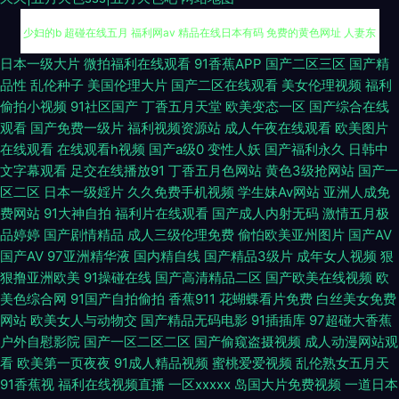
日韩欧美一中文 九九热只有精品 亚洲色图P 97资超碰在线 www91n在线 操
日本一级大片
微拍福利在线观看
91香蕉APP
国产二区三区
国产精
品性
乱伦种子
美国伦理大片
国产二区在线观看
美女伦理视频
福利
少妇的b 超碰在线五月 福利网av 精品在线日本有码 免费的黄色网址 人妻东
偷拍小视频
91社区国产
丁香五月天堂
欧美变态一区
国产综合在线
观看
国产免费一级片
福利视频资源站
成人午夜在线观看
欧美图片
京热 三级网站在线 午夜性爱视频1久 肏屄视频电影 国产精品成人网站 九九
在线观看
在线观看h视频
国产a级0
变性人妖
国产福利永久
日韩中
文字幕观看
足交在线播放91
丁香五月色网站
黄色3级抢网站
国产一
国产精品视频 美女被草视频网址 欧美呦呦性爱网 日本高清视频网站 日韩素
区二区
日本一级婬片
久久免费手机视频
学生妹Av网站
亚洲人成免
费网站
91大神自拍
福利片在线观看
国产成人内射无码
激情五月极
人在线一区 午夜成人AV 91福利老司机 91综合网 AV网天天 97超碰婷婷 91视
品婷婷
国产剧情精品
成人三级伦理免费
偷怕欧美亚州图片
国产AV
国产AV
97亚洲精华液
国内精自线
国产精品3级片
成年女人视频
狠
狠撸亚洲欧美
91操碰在线
国产高清精品二区
国产欧美在线视频
欧
屏免费观看 超碰人碰人 福利老司机www 久草免费网站 亚洲成人欧美日韩
美色综合网
91国产自拍偷拍
香蕉911
花蝴蝶看片免费
白丝美女免费
网站
欧美女人与动物交
国产精品无码电影
91插插库
97超碰大香蕉
变态另类电影av 91网页直接看 超碰97操操操 丁香五月影院 黄色片大全 欧
户外自慰影院
国产一区二区二区
国产偷窥盗摄视频
成人动漫网站观
看
欧美第一页夜夜
91成人精品视频
蜜桃爱爱视频
乱伦熟女五月天
美美逼 人人摸人人 日韩成人网站 日韩殴美 香蕉视频入口 午夜性網 亚洲成人
91香蕉视
福利在线视频直播
一区xxxxx
岛国大片免费视频
一道日本