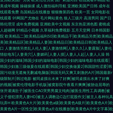
美成年视频
操碰操揉
成人微拍福利导航
亚洲欧美国产日韩
成年在
线观看免费
岛国精品在线播放
狠狠撸第四色
欧美一页
女同电影在
线观看
91网国产尤物在
毛片网站黄色
狼人三级片
高清男同
国产日
韩伦理淫
成年免费视频
亚洲欧美中文视频
东京热亚洲色图
蜜桃成
人超碰网
91精品小视频
久草福利免费视影
五月天堂网
日本韩国影
院
欧美精品二|欧美精品福利50|欧美精品干|欧美精品另类|欧美精品
美|欧美精品区|欧美精品人妻|欧美精品日|欧美精品日韩|欧美精品入
口
人妻激情另类乱人伦人妻|人妻激情网|人妻久久|人妻露脸|人妻伦
情欲电车|人妻美穴|人妻媚药|人妻人摸|人妻人人起|人妻人人澡
韩
国少妇的滋味|韩国少妇的滋味电影|韩国少妇的滋味电影在线观看|
韩国少妇激三级做爰在线观看|韩国少妇交换做爰2|韩国甜性涩爱|韩
国污动漫无遮掩无删减电脑版|韩国无码又爽又刺激的A片|韩国最新r
级限制片|韩过电影
被同桌摸出水来了好爽|被同桌摸出水来了好爽
的视频|被窝伦理电影手机版|被窝影院午夜看片爽爽|被胁迫屈辱的
张开灌满肚子|被医生CAO哭男男腐文纯肉|被医生用性工具调教|被
义子侵犯漂亮人妻HD|被主人调教边C边打屁股作文|被主人各种玩具
玩弄H
欧美黄色A大片|欧美黄色a级|欧美黄色A级片|欧美黄色A片|欧
美黄色A片一区性交|欧美黄色a片在线播放|欧美黄色A片中文字幕|欧