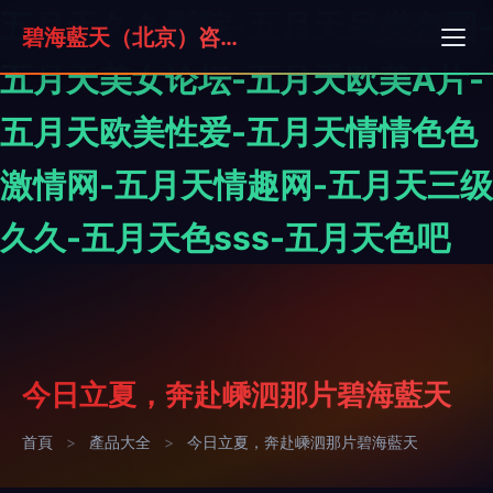
五月天久久影院-五月天另类色图-
碧海藍天（北京）咨詢有限公司
五月天美女论坛-五月天欧美A片-
五月天欧美性爱-五月天情情色色
激情网-五月天情趣网-五月天三级
久久-五月天色sss-五月天色吧
今日立夏，奔赴嵊泗那片碧海藍天
首頁
>
產品大全
>
今日立夏，奔赴嵊泗那片碧海藍天