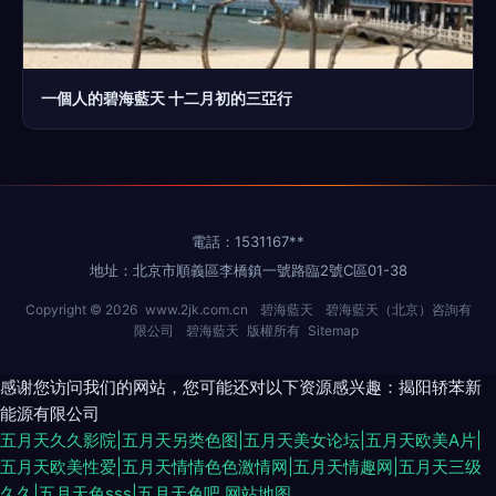
一個人的碧海藍天 十二月初的三亞行
電話：1531167**
地址：北京市順義區李橋鎮一號路臨2號C區01-38
Copyright © 2026
www.2jk.com.cn
碧海藍天
碧海藍天（北京）咨詢有
限公司
碧海藍天
版權所有
Sitemap
感谢您访问我们的网站，您可能还对以下资源感兴趣：揭阳轿苯新
能源有限公司
五月天久久影院|五月天另类色图|五月天美女论坛|五月天欧美A片|
五月天欧美性爱|五月天情情色色激情网|五月天情趣网|五月天三级
久久|五月天色sss|五月天色吧
网站地图