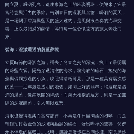
向立夏，嵊泗列島，這座東海之上的璀璨明珠，便迎來了它最
富詩意與活力的季節。告別春日的溫潤與含蓄，嵊泗的夏天，
是一場關于碧海與藍天的盛大邀約，是風與浪合奏的澎湃交
響，正以最飽滿的熱情，等待每一位心懷遠方的旅人奔赴而
來。
碧海：澄澈通透的蔚藍夢境
立夏時節的嵊泗之海，褪去了冬春之交的深沉，換上了最明麗
的蔚藍衣裳。陽光穿透清澈的海水，將海底的礁石、搖曳的海
藻與偶爾掠過的小魚，映照得清晰可見。那是一種具有層次感
的藍——近岸處是透明的淺碧，如同上好的翡翠；稍遠處是溫
潤的湛藍，像鋪展開的絲絨；而海天相接的遠方，則是一望無
際的深邃靛藍，引人無限遐想。
海浪也變得溫柔而富有韻律，不再是冬日里洶涌的咆哮，而是
輕輕拍打著金色的沙灘與黝黑的礁石，發出嘩嘩的聲響，仿佛
永不停歇的搖籃曲。此時，無論是漫步在基湖沙灘、南長涂沙