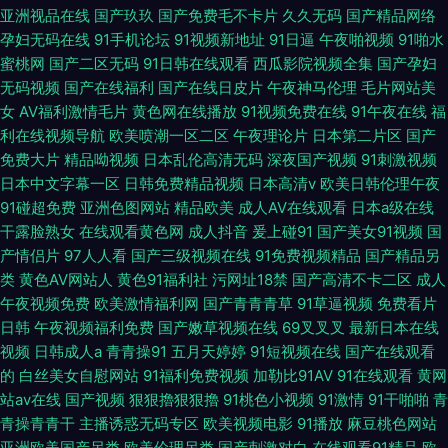
亚洲视品在线
国产玖玖
国产免费毛不卡片
久久无码
国产精品网络
孕妇无码在线
91手机论坛
91视频新地址
91日逼
午夜啪视频
91啪水
蜜桃网
国产二区无码
91日韩在线观看
西瓜影院视频全集
国产孕妇
无码视频
国产在线福利
国产在线日皮片
午夜神马伦理
毛片网站美
女
AV福利激情毛片
黄色网在线播放
91视频免费在线
91午夜在线
福
利在线视频导航
欧美喷潮一区二区
午夜理论片
日本第二片区
国产
免费大片
精品呦视频
日本乱伦高清无码
深夜国产视频
91刺激视频
日本中文字幕一区
日韩免费精品视频
日本高清v
欧美日韩伦理午夜
91碰超免费
亚洲色图网站
精品欧美
成人AV在线观看
日本a级在线
干露脸熟女
在线观看黄色网
成人抖音
爰上碰91
国产美女91视频
国
产情侣片
97人人看
国产三级视频在线
91免费视频精品
国产精品另
类
黄色AV网站人
黄色91福利社
污网址18禁
国产高清不卡二区
成人
午夜视频免费
欧美激情福利网
国产青青青草
91草逼视频
免费看片
日韩
午夜视频福利免费
国产嫩草视频在线
69叉叉叉
最新日本在线
视频
日韩成人a
青青操91
五月天婷婷
91短视频在线
国产在线观看
的
白丝美女自慰网站
91福利免费视频
加勒比91AV
91在线观看
黄网
站av在线
国产视频
狠狠擼狠狠擼
91桃色小视频
91激情
91干啪啪
青
青操青青干
主播诱惑无码专区
欧美视频电影
91播放
麻豆桃色网站
亚洲欧美国产另类
欧美伦理另类
国产刺激对白
在线观看91精品
欧