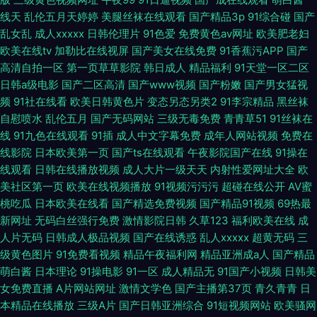
线天
乱伦五月天婷婷
美腿丝袜在线观看
国产精品3p
91综合碰
国产
乱女乱
成人xxxxx
日韩伦理片
91色爱
免费黄色av网址
欧美肥老妇
欧美在线tv
加勒比在线视屏
国产美女在线免费
91香蕉污APP
国产
高清自拍一区
第一页草草影院
韩日成人
精品福利
91天堂一区二区
日韩a级电影
国产二区高清
国产www视频
国产粉嫩
国产男女猛视
频
91社在线看
欧美日韩黄色片
变态另态另类2
91李宗精品
黑丝袜
自慰喷水
乱伦五月
国产无码网站
三级无毒免费
青青草51
91丝袜在
线
91九色在线观看
91插
成人中文字幕免费
成年人网站视频
免费在
线影院
日本欧美第一页
国产ts在线观看
午夜影院国产在线
91操在
线观看
日韩在线播放视频
成人大片一级天天
内射性爱网址大全
欧
美社区第一页
欧美在线视频播放
91视频污污污
超碰在线公开
AV蜜
桃吃瓜
日本欧美在线看
国产精选免费视频
国产精品91视频
69热最
新网址
无码白丝强行免费
激情影院日韩
久草123
福利欧美在线
成
人片无码
日韩成人极品视频
国产在线诱惑
乱人xxxxx
超黄无码
三
级黄色图片
91免费看视频
精品午夜福利网
精品亚洲成a人
国产精品
萌白酱
日本理论
91操电影
91一区
成人精品无
91国产小视频
日韩美
女免费直播
A片网站网址
激情文学色
国产主播第37页
青久青青
日
本精品在线播放
三级A片
国产日韩亚洲综合
91短视频网站
欧美骚网