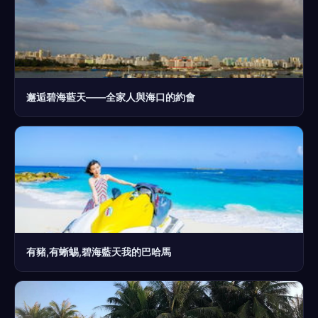
邂逅碧海藍天——全家人與海口的約會
有豬,有蜥蜴,碧海藍天我的巴哈馬