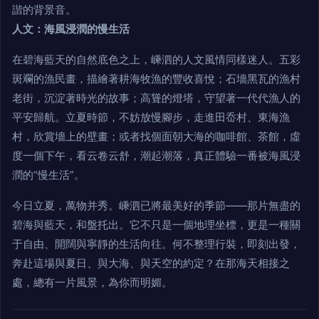
諧的背景音。
人文：海風浸潤的慢生活
在碧海藍天的自然底色之上，嵊泗的人文風情同樣迷人。五彩
斑斕的漁民畫，描繪著耕海牧漁的豐收喜悅；石墻黑瓦的漁村
老街，沉淀著時光的故事；高聳的燈塔，守望著一代代漁人的
平安歸航。立夏時節，不妨放慢腳步，走進田岙村、東海漁
村，欣賞墻上的壁畫；或者找個面朝大海的咖啡館、茶館，虛
度一個下午，看云卷云舒，潮起潮落，真正體驗一番被海風浸
潤的“慢生活”。
今日立夏，萬物并秀。嵊泗已將最美好的季節——那片無盡的
碧海與藍天，和盤托出。它不只是一個地理坐標，更是一種關
于自由、開闊與寧靜的生活向往。何不整理行裝，即刻出發，
奔赴這場與夏日、與大海、與天空的約定？在那海天相接之
處，總有一片風景，為你而明媚。