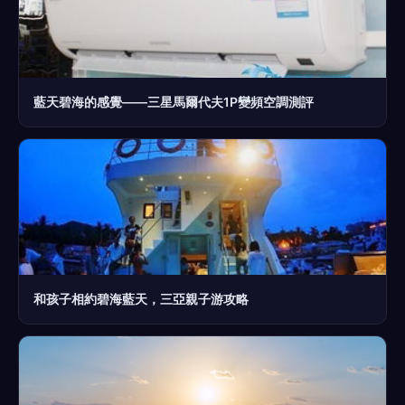
藍天碧海的感覺——三星馬爾代夫1P變頻空調測評
和孩子相約碧海藍天，三亞親子游攻略