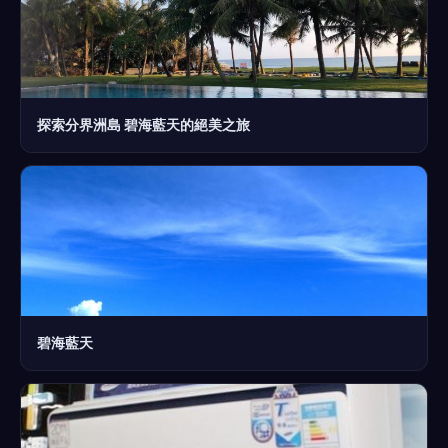
探索分界洲島 碧海藍天的絕美之旅
碧海藍天