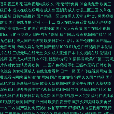
香影视五月花
福利视频电影久久
污污污污免费
91金典免费
欧美三
级日本
成人在线吃瓜网站
成人岛国影院
成人动漫二区三区
久草在
线最新
日韩精品推荐
国产精品一区自拍
男人天堂
a片123
另类视频
欧美
国产在线直播
亚洲卡一卡二
成人在线免费看黄
操操无码视频
国产高清第一页
91国产在线播放
国产女人夜夜做
国产在线小视频
91com
91豆花成人
哪里有A片网址
精产国品
香蕉视频国产精品
91
九色福利
成人国产无线视
欧美日韩性生活片
国产伦理剧
国产精品
无套无码
成年人网站免费
国产精品1000
91九色在线视频
日本伦理
片在线
三级无码在线天堂
久久成人亚洲
日本中文视频在线
伦理剧
推荐
国产成人精品日本
97甜桃品种介绍
91插插插
欧美SE第二页
毛
片内射女
激情另类欧美一二
国产色视频
孕妇三级av无码
日韩欧美
色综合
美女社区成人
在线免费看片
日本一级
国产传媒视频网站
免
费观看污网站
最新激情h网站
国产喷浆抽搐
宅男久久国产精品
国产
乱肥老妇
最新福利影院
欧美人妖视频网站
窝窝午夜理论
久草视频
深夜福利
波多野步中文字幕
日韩福利网址导航
91精品国产社区
超
碰无码在线
欧美日韩高清免费
国产激情视频三区
宅男福利在线播放
91视频污导航
国产啪亚洲国
欧美性爱密臀
疯狂少妇喷潮
欧美肏屄
一区二区
国产乱伦免费观看
偷拍草草草
97狠狠插
香蕉视频下载污
版
三级黄色视频网址
午夜99
91日逼视频
国产成在线观看
萌白酱一