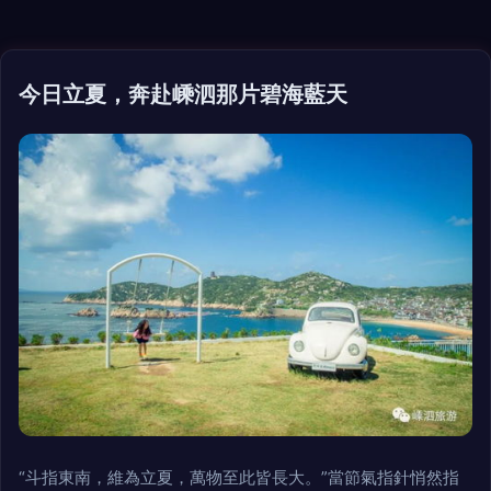
今日立夏，奔赴嵊泗那片碧海藍天
“斗指東南，維為立夏，萬物至此皆長大。”當節氣指針悄然指