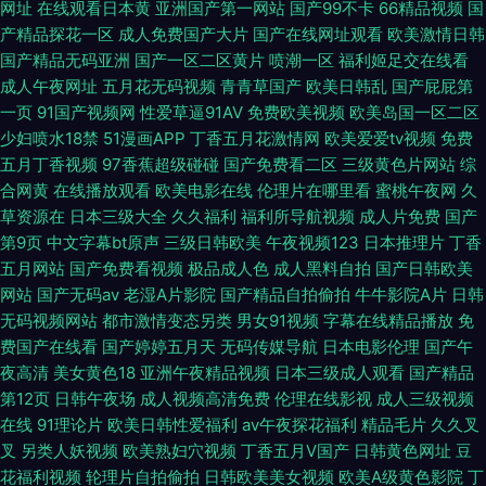
网址
在线观看日本黄
亚洲国产第一网站
国产99不卡
66精品视频
国
产精品探花一区
成人免费国产大片
国产在线网址观看
欧美激情日韩
国产精品无码亚洲
国产一区二区黄片
喷潮一区
福利姬足交在线看
成人午夜网址
五月花无码视频
青青草国产
欧美日韩乱
国产屁屁第
一页
91国产视频网
性爱草逼91AV
免费欧美视频
欧美岛国一区二区
少妇喷水18禁
51漫画APP
丁香五月花激情网
欧美爱爱tv视频
免费
五月丁香视频
97香蕉超级碰碰
国产免费看二区
三级黄色片网站
综
合网黄
在线播放观看
欧美电影在线
伦理片在哪里看
蜜桃午夜网
久
草资源在
日本三级大全
久久福利
福利所导航视频
成人片免费
国产
第9页
中文字幕bt原声
三级日韩欧美
午夜视频123
日本推理片
丁香
五月网站
国产免费看视频
极品成人色
成人黑料自拍
国产日韩欧美
网站
国产无码av
老湿A片影院
国产精品自拍偷拍
牛牛影院A片
日韩
无码视频网站
都市激情变态另类
男女91视频
字幕在线精品播放
免
费国产在线看
国产婷婷五月天
无码传媒导航
日本电影伦理
国产午
夜高清
美女黄色18
亚洲午夜精品视频
日本三级成人观看
国产精品
第12页
日韩午夜场
成人视频高清免费
伦理在线影视
成人三级视频
在线
91理论片
欧美日韩性爱福利
av午夜探花福利
精品毛片
久久叉
叉
另类人妖视频
欧美熟妇穴视频
丁香五月V国产
日韩黄色网址
豆
花福利视频
轮理片自拍偷拍
日韩欧美美女视频
欧美A级黄色影院
丁