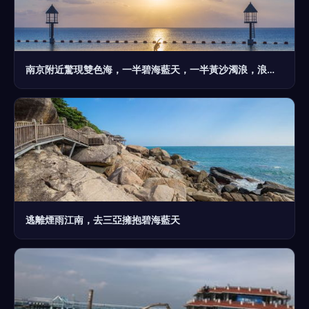
南京附近驚現雙色海，一半碧海藍天，一半黃沙濁浪，浪漫到心醉
逃離煙雨江南，去三亞擁抱碧海藍天