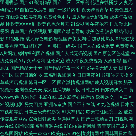
亚洲香蕉
国产91高清精品
国产一区二区福利
伦理在线播放
人妻无
系列 影音AV无码资源 91传媒入口 91在线网站 99热这里有9 超碰碰日日操
码精品
91自拍在线观看
国产一级片内射
夜夜骑青青草
欧美色图人
妻
在线免费欧美视频
免费黄色毛片
成人精品无码视频
欧美午夜极
第一导航福利国产 国精品123 黄色免费网站网址 黄色链接在线看 狼友视频
品
性欧美ⅩⅩⅩⅩ乱
欧美色色六月天
91影视网
午夜伦不卡
加勒比性
爱网
青草国产在线视频
亚洲国产精品导航
欧美色淫
波多野结依电
欧美变态性爱 日韩伦理在线视频 天堂社一区二区 中文字幕日韩电影 91精彩
影
91狠狠撸
成人深夜电影
精品国产美女剃毛
加勒比熟女
91碰在线
欧美裸模
萌白酱国产一区
美国一级AV
国产人在线成免费
免费黄色
视频 wwwAV串色 超碰人人在线观看 国产高清自拍一区 国产嫩草影院久久
A片网址
微拍福利国产视频
国产人成无码视频
国产原创区色花堂
在
线免费黄A片
久草福利
乱伦家庭
成人午夜免费视频
人妖射精
国产
精东视频 狼友视频网 老湿影院V48 欧美日韩中色色 日韩小视频 亚洲变态性
屁屁
国产精品天干天
国产精品午夜一区
中文字幕无码人妻
日本不
卡二区
国产日韩91
久草福利视频网
91日日夜夜91
超碰碰天天操
91
爱网 91豆花在线 91做爱免费视频 av午夜狸狸 超碰在线69 国产福利大秀伪
草草酒店视频
韩日一区二区
国产激情视频网站
成人视频日本
茄子
视频污
亚洲色欲天天
成人丝瓜视频下载
日韩逼网
精东传媒入口
黄
娘 九九黄色片性爱 玖玖第一页 欧美透明视频一区 青娱乐首页 婷婷性网 亚洲
wwww色
香港伦理电影在线
成人影院在线播放
欧美足交一区二区
91视频电影
另类四虎
亚洲东京热
国产不卡在线
91九色视频
日本天
影院成人在线 91白虎丝袜萝莉 亚州色图20p 青草激情网 午夜老湿机福利 91
堂视频导航
日本三级光棍影院
91大神精品
欧美怡红院院二区
爱豆
传媒观看网站
综合日韩欧美
草逼网首页
国产日韩精品91
91视频网
网站视频播放 超碰在线观看99 福利影院2P 国产欧美日韩日逼 久久超碰AV
站在线
69性影院
福利资源在线
91自拍最新网址
青青草国产成人
黄
色岛国网站
欧美一xxxxx
欧美gayv
91色情激情网
中国韩国日本高