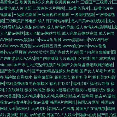
美黄色A区|欧美黄色A永久免费|欧美黄色VA片
三级国产三级黄片|三
级黄色成人片电影|三级黄色大片网站|三级黄色毛片|三级黄色片在
线播放|三级黄色网址|三级黄视在线观看|三级黄网视频|三级裸体视
频|三级欧美日韩电影
成人日韩网站导航|成人日美av在线观看|成人
软件导航|成人色情av91av|成人色情av导航|成人色情AV电影网址|成
人色情av网站|成人色情av网站导航|成人色情av网站在线|成人色情
AV网址
www瑟瑟com|www涩涩射|www瑟瑟com|WWW四房
C0M|www四房色|www婷婷五月天|www偷拍com|www偷偷
撸|www网页黄|www污污污
国产内射大片99|国产内射合集颜射|国
产内射老熟女AAAA|国产内射爽爽大片视频社区在线|国产农村熟妇
videos|国产浓毛大泬熟妇视频在线|国产女厕所盗摄老师厕所嘘嘘|
国产女教师爽A片|国产女女精品视频久热视频|国产女人18毛片水真
多
福利姬自慰喷水|福利浆影院|福利玖玖|福利乱伦片|福利美女电影
网|福利免费观看午夜体检区|福利片1234|福利片97|福利片导航|福
利片在线导航
狼友AV播放|狼友av超碰在线|狼友av超碰在线y|狼友
av大香蕉|狼友AV电影|狼友AV电影网站|狼友AV福利网|狼友AV基地|
狼友av狼友基地|狼友av免费
韩国A片的网址|韩国A片网址|韩国a片
网址大全|韩国A片无码专区|韩国A片在线看|韩国A片在线视频|韩国
A片资源吧|韩国juy69影院|韩国TS『人妖av|韩国ts在线
国产目拍亚