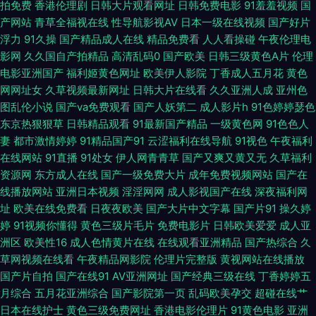
拍免费
香港伦理剧
日韩大片观看网址
日韩免费电影
91羞羞视频
国
碰手机福利 亚洲黄色官网 91熟妇网站 超碰91伊人 国产69精品麻豆 狠狠擼成
产网站
青草全福视在线
性导航影视AV
日本一级在线视频
国产好片
浮力
91久操
国产精品成人在线
精品免费看
人人看操碰
午夜伦理电
人AV 老湿影院福利在现 欧美亚缘免费 日韩有码系列 午夜福利在线导航 91破
影网
久久国自产拍精品
高清乱码0
国产欧美
日韩三级黄色A片
伦理
电影亚洲国产
福利姬黄色网址
欧美伊人影院
丁香成人五月花
黄色
处免费看 波多野衣五级片 国产超碰99 韩日性爰 久久足交视频 欧美人妖肛交
网网址女
久草视频最新网址
日韩大片在线看
久久亚洲人成
亚州色
图乱伦小说
国产va免费观看
国产人妖第二
成人影片h
91色婷婷瑟色
色情 日韩素人在线一区 亚洲免费成人电影 91喷浆白丝 韩国表态av 日韩无码
东京热狠狠草
日韩精品观看
91最新国产精品
一级黄色网
91色色人
妻
都市激情婷婷
91精品国产91
云涩福利在线导航
91视色
午夜福利
波多 白丝后入91国产 精品自拍传媒 日韩岛国无码 国产无毛 另类重口味一区
在线网站
91直播
91处女
伊人网青青草
国产又爽又黄又无
久草福利
资源网
东方成人在线
国产一级免费大片
成年免费视频网站
国产在
日韩草操 亚洲Av色情网占 av理论片在线 国产少妇自慰高潮 麻豆福利社 日韩
线播放网站
亚洲日本视频
淫淫网网
成人影视国产在线
深夜福利网
址
欧美在线免费看
日夜夜欧美
国产大片中文字幕
国产片91
操久婷
婷
91视频你懂得
黄色三级片毛片
免费电影片
日韩欧美爱爱
成人亚
精品1 午夜诱惑网站 91蜜臀久久 变态另类性爱av 国产成人天天干 精品人妻
洲区
欧美性16
成人色情黄片在线
在线观看亚洲精品
国产热综合
久
草网视频在线看
午夜精品网影院
伦理片完整版
黄视网站在线播放
久久 日韩乱轮网站 91爱爱Tv 变态另类第8页 国产网络自拍 91狼友在线观看
国产片自拍
国产在线91
AV亚洲网址
国产经典三级在线
丁香婷婷五
月综合
五月花亚洲综合
国产影院第一页
乱码欧美孕交
超碰在线艹
加勒比福利剧场 欧美日本三级A片 91高跟丝袜啪啪 国产成人高清网址 欧美
日本在线护士
黄色三级免费网址
香港电影伦理片
91黄色电影
亚洲