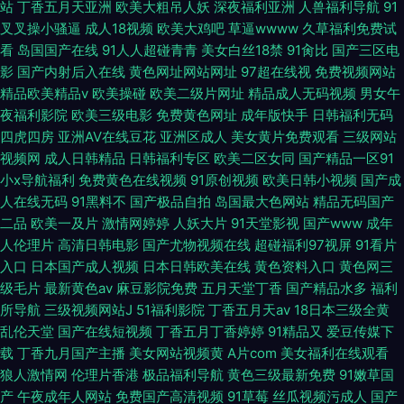
站
丁香五月天亚洲
欧美大粗吊人妖
深夜福利亚洲
人兽福利导航
91
叉叉操小骚逼
成人18视频
欧美大鸡吧
草逼wwww
久草福利免费试
看
岛国国产在线
91人人超碰青青
美女白丝18禁
91肏比
国产三区电
影
国产内射后入在线
黄色网址网站网址
97超在线视
免费视频网站
精品欧美精品v
欧美操碰
欧美二级片网址
精品成人无码视频
男女午
夜福利影院
欧美三级电影
免费黄色网址
成年版快手
日韩福利无码
四虎四房
亚洲AV在线豆花
亚洲区成人
美女黄片免费观看
三级网站
视频网
成人日韩精品
日韩福利专区
欧美二区女同
国产精品一区91
小x导航福利
免费黄色在线视频
91原创视频
欧美日韩小视频
国产成
人在线无码
91黑料不
国产极品自拍
岛国最大色网站
精品无码国产
二品
欧美一及片
激情网婷婷
人妖大片
91天堂影视
国产www
成年
人伦理片
高清日韩电影
国产尤物视频在线
超碰福利97视屏
91看片
入口
日本国产成人视频
日本日韩欧美在线
黄色资料入口
黄色网三
级毛片
最新黄色av
麻豆影院免费
五月天堂丁香
国产精品水多
福利
所导航
三级视频网站J
51福利影院
丁香五月天av
18日本三级全黄
乱伦天堂
国产在线短视频
丁香五月丁香婷婷
91精品又
爱豆传媒下
载
丁香九月国产主播
美女网站视频黄
A片com
美女福利在线观看
狼人激情网
伦理片香港
极品福利导航
黄色三级最新免费
91嫩草国
产
午夜成年人网站
免费国产高清视频
91草莓
丝瓜视频污成人
国产