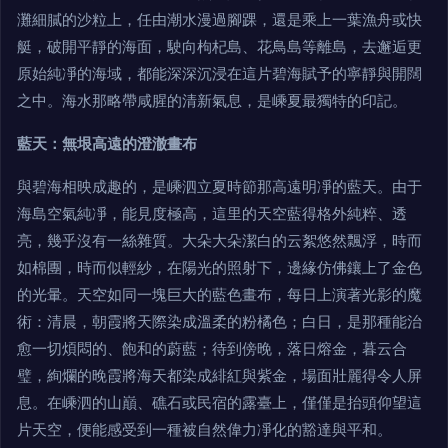
灘細膩的沙粒上，任由潮水漫過腳踝，還是乘上一葉漁舟或快
艇，破開平靜的海面，駛向枸杞島、花鳥島等離島，去邂逅更
原始純凈的海域，都能深深沉浸在這片碧海賦予的寧靜與開闊
之中。海水那略帶咸腥的清新氣息，是嵊夏最獨特的印記。
藍天：無垠高遠的澄澈畫布
與碧海相映成趣的，是嵊泗立夏時節那高遠明凈的藍天。由于
海島空氣純凈，能見度極高，這里的天空藍得格外純粹、透
亮，幾乎沒有一絲雜質。大朵大朵潔白的云絮悠然飄浮，時而
如棉團，時而似輕紗，在陽光的照射下，邊緣仿佛鑲上了金色
的光暈。天空如同一塊巨大的藍色畫布，每日上演著光影的魔
術：清晨，朝霞將天際染成溫柔的粉橘色；白日，是那種能治
愈一切煩悶的、飽和的蔚藍；待到傍晚，落日熔金，暮云合
璧，絢爛的晚霞將海天都染成緋紅與紫金，場面壯麗得令人屏
息。在嵊泗的山巔、礁石或民宿的露臺上，僅僅是抬頭仰望這
片天空，便能感受到一種被自然偉力凈化的豁達與平和。