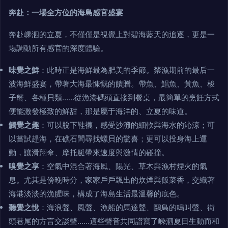
奔赴：一場全方位的海島感官盛宴
奔赴嵊泗的立夏，不僅僅是視覺上對碧海藍天的追逐，更是一
場調動所有感官的深度體驗。
味覺之鮮
：此時正是海鮮最為肥美的季節。禁漁期前的最后一
波海鮮盛宴，帶著大海最慷慨的饋贈。帶魚、鯧魚、黃魚、梭
子蟹、各種貝類……從漁港碼頭直接到餐桌，最簡單的烹飪方式
便能激發極致的鮮甜，那是屬于海洋的、立夏的味道。
觸覺之趣
：可以脫下鞋襪，感受沙灘的細軟與海水的沁涼；可
以嘗試趕海，在礁石間尋找螺貝的驚喜；更可以投身海上運
動，讓滑翔傘、摩托艇帶來速度與激情的碰撞。
嗅覺之享
：空氣中混合著海風、陽光、草木與漁村煙火的氣
息。尤其是傍晚時分，家家戶戶飄出的炊煙與飯菜香，交織著
海港淡淡的漁腥味，構成了海島生活最溫馨的底色。
聽覺之悅
：海浪聲、風聲、漁船的馬達聲、鷗鳥的鳴叫聲、街
頭巷尾的方言交談聲……這些聲音共同譜寫了嵊泗夏日生動而和