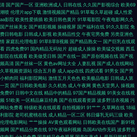
清
国产国产一区
亚洲欧洲成人
日韩在线
久久国产影视综合
欧美69
免费三级美女电影 欧美人妖网址 日本黄色网入口站 东方影库av日韩 九一亚
潮喷
伦理片app下载
激情视频国产精品
91草莓久草超碰
成人性爱
aa影院
欧美性爱插插
欧美日韩色黄片
91草莓影院
午夜电影网久久
洲网站 蜜桃视频网 欧洲精品永久入口 91黑丝免费 www九九热 东京热成人
国产丝袜美女
国产精彩视频
操碰视屏
国产福利在线
91久久影院
免
费日韩电影
日韩成人影视
欧美精品性交
午夜宅男免费
另类亚洲色
网A片 韩日无码 九一香蕉视频污 午夜香蕉av影院 91精品丝袜久久 97熟女视
情
家庭乱伦理电影
91草B草B视频
国产精品熟女一
国产巨乳在线观
看
四虎免费91
国内精品无码短片
超碰成人操操
欧美猛交视频
西瓜
频 wwwwww欧美 超碰碰免费人妻 国产操性 黄色91线上网站 久久国产东北
影院在线观看
欧美做受日韩
国产在线一
国产原创视频在线
国产视
频高清
国产丝袜一区
黄色av网址大全
人妻乱视
国产成人在线网站
淫好 男女曰逼 青青综合操网 日韩色色网站 无码爆乳久久 先锋AV资源 伊人
久草视频资源站
综合五月香
成人app在线
四虎试看
91男女
国产男
小鲜肉同
福利影院网站
激情五月天色色
欧美极品电影
日韩成人第
海角91 91性爰视频 超碰人人操人人摸 国产A√ 黑丝性爱喷水AV 欧美亚洲小
一页
国产日韩欧美电影
久久机热
成人午夜网
黄色天堂男人
操视频
免费91
日韩中文在线
精品中的精品
97国产精品视频
91美女在线视
说网 91超碰天堂 91做爱视频 a片传媒 超碰碰碰97操逼 国产精品色 美女网站
频
51欧美
一区精品麻豆经典
国产在线观看资源
波多野洁衣视频
污
网站免费看
特级欧美在线观看
自拍视频91
91艹艹
久草网在线
18福
黄 日韩e级免费 五月婷婷社区 亚洲有码av在线 国产伪娘91 久久青青草视频
利影院
老司机蜜桃在线
成人精品一区二区
韩日爆乳无码三级
欧美
伦理电影网站
艹艹操操
AV黄色观看网站
日韩欧美在线国产
新91视
欧美十八 日本色色影院天 日日夜夜看毛片 91肛交wwww 韩日免费A 麻豆黄
频网
国产精品分类在线
97午夜福利视频
岛国AV动作无码
波多野吉
依电影
小h片免费
国产精品色色视屏
国产午夜成人
最新日韩精品